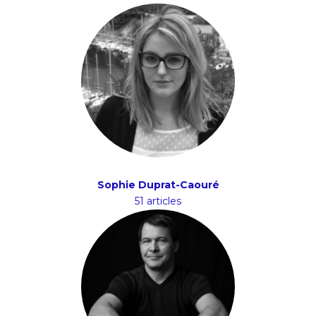
Sophie Duprat-Caouré
51 articles