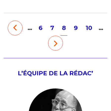
…
6
7
8
9
10
…
L’ÉQUIPE DE LA RÉDAC’