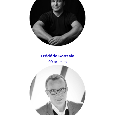
Frédéric Gonzalo
50 articles