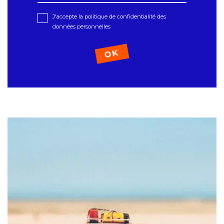
J'accepte la politique de confidentialité des
données personnelles