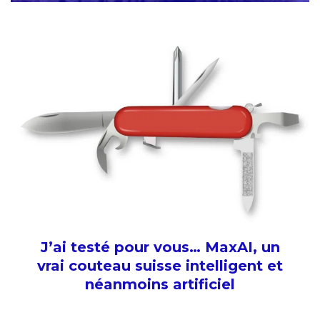
J’ai testé pour vous… MaxAI, un
vrai couteau suisse intelligent et
néanmoins artificiel