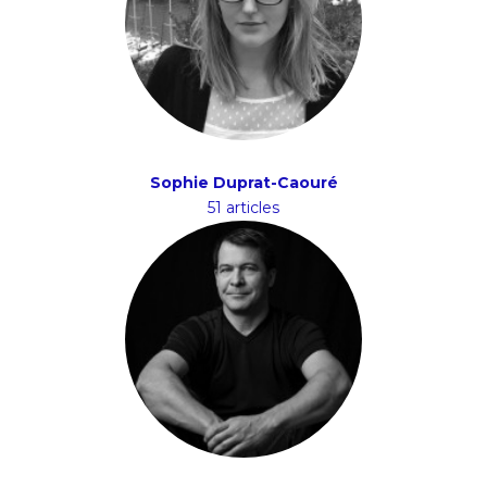
Sophie Duprat-Caouré
51 articles