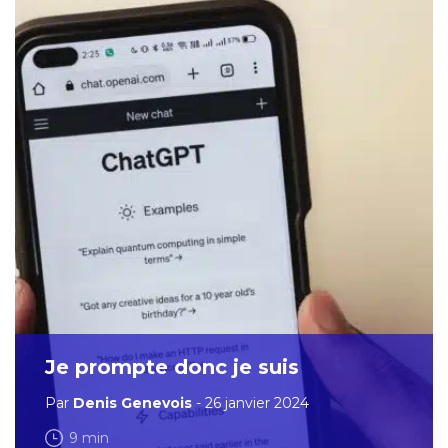
Je prompte donc je suis
Par
Denis Genevois
- 26 janvier 2024
9 min