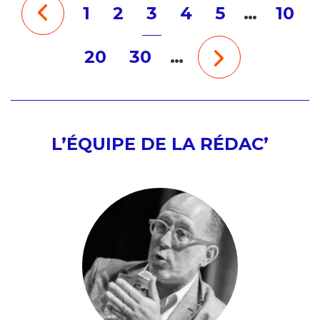
1
2
3
4
5
…
10
20
30
…
L’ÉQUIPE DE LA RÉDAC’