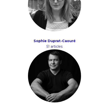
Sophie Duprat-Caouré
51 articles