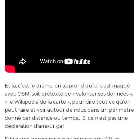
Et là, c’est le drame, on apprend qu’iel s’est maqué
avec OSM, soit prétexte de « valoriser ses données »,
« le Wikipedia de la carte », pour dire tout ce qu’on
peut faire et voir autour de nous dans un périmètre
donné par distance ou temps… Si ce n’est pas une
déclaration d’amour ça !