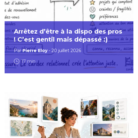
Arrêtez d’être à la dispo des pros
! C’est gentil mais dépassé :)
Par
Pierre Eloy
- 20 juillet 2026
17 min