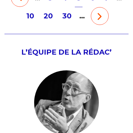
10
20
30
…
L’ÉQUIPE DE LA RÉDAC’