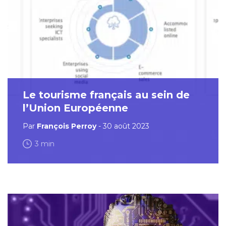
Le tourisme français au sein de
l’Union Européenne
Par
François Perroy
- 30 août 2023
3 min