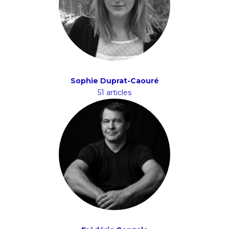
Sophie Duprat-Caouré
51 articles