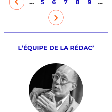
…
5
6
7
8
9
…
L’ÉQUIPE DE LA RÉDAC’