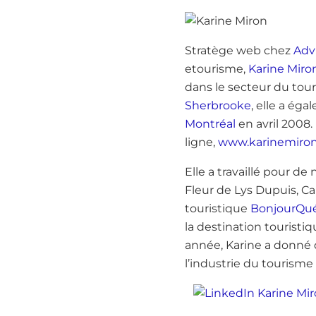
Stratège web chez
Adv
etourisme,
Karine Miro
dans le secteur du tou
Sherbrooke
, elle a ég
Montréal
en avril 2008.
ligne,
www.karinemiro
Elle a travaillé pour 
Fleur de Lys Dupuis, Ca
touristique
BonjourQu
la destination touristi
année, Karine a donné 
l’industrie du tourism