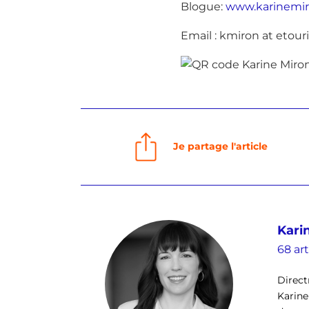
Blogue:
www.karinemi
Email : kmiron at etour
Je partage l'article
Kari
68 art
Direct
Karine