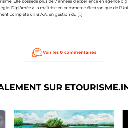
risme. Elle possède plus de 7 années d'expérience en agence digi
atégie. Diplômée à la maîtrise en commerce électronique de l’Uni
ent complété un B.A.A. en gestion du [...]
Voir les 0 commentaires
ALEMENT SUR ETOURISME.I