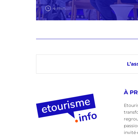
4 min
L’as
À P
Etouri
transf
regro
passio
invité