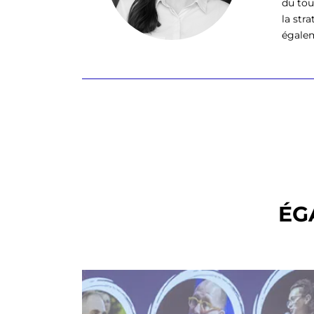
du tou
la str
égalem
ÉG