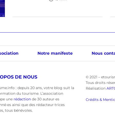
sociation
Notre manifeste
Nous conta
ROPOS DE NOUS
© 2021 – etouris
Tous droits rése
sme.info : depuis 20 ans, votre blog suit la
Réalisation
ART
ormation du tourisme. L’association
upe une
rédaction
de 30 auteur·es
Crédits & Mentio
nné·es ainsi que des rédacteur·trices
·es, tous bénévoles.