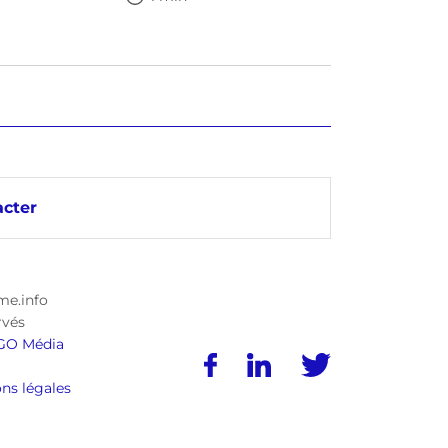
cter
me.info
rvés
GO Média
ns légales