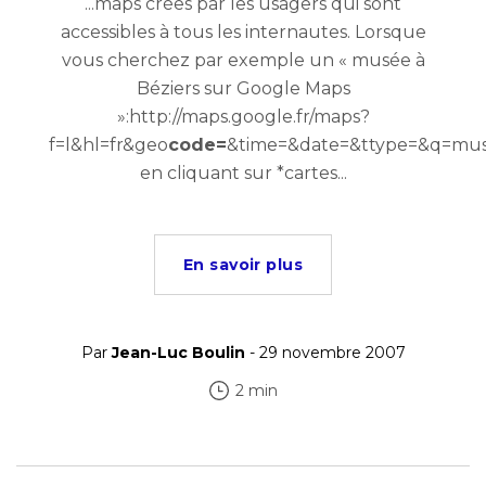
...maps crées par les usagers qui sont
accessibles à tous les internautes. Lorsque
vous cherchez par exemple un « musée à
Béziers sur Google Maps
»:http://maps.google.fr/maps?
f=l&hl=fr&geo
code=
&time=&date=&ttype=&q=mus
en cliquant sur *cartes...
En savoir plus
Par
Jean-Luc Boulin
- 29 novembre 2007
2 min