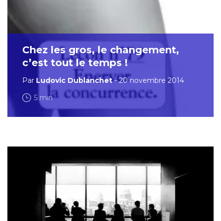
Chez les gros, le changement,
c’est tout le temps !
Par
Ludovic Dublanchet
- 20 novembre 2014
5 min