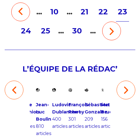
…
10
…
21
22
23
24
25
…
30
…
L’ÉQUIPE DE LA RÉDAC’
ie
Frédéric
Brice
Jean-
Ludovic
François
Sébastien
Mathieu
Pierre
Gu
at-
Gonzalo
Duthion
Luc
Dublanchet
Perroy
Gonzalez
Bruc
Eloy
Cr
ré
50
48
Boulin
400
301
209
156
153
63
articles
articles
810
articles
articles
articles
articles
articles
art
es
articles