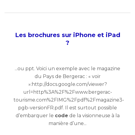
Les brochures sur iPhone et iPad
?
...ou ppt. Voici un exemple avec le magazine
du Pays de Bergerac : « voir
»:http://docs.google.com/viewer?
url=http%3A%2F%2Fwww.bergerac-
tourisme.com%2FIMG%2Fpdf%2Fmagazine3-
pgb-versionFR.pdf. Il est surtout possible
d’embarquer le
code
de la visionneuse à la
manière d’une...