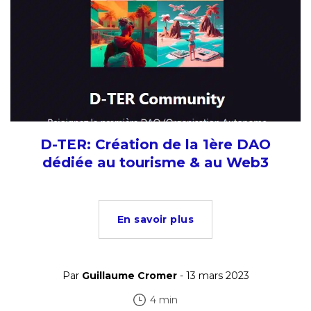
D-TER: Création de la 1ère DAO
dédiée au tourisme & au Web3
En savoir plus
Par
Guillaume Cromer
- 13 mars 2023
4 min