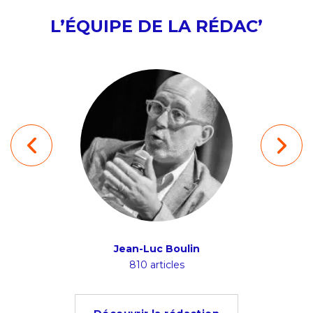
L’ÉQUIPE DE LA RÉDAC’
ion
Jean-Luc Boulin
Ludov
s
810 articles
4