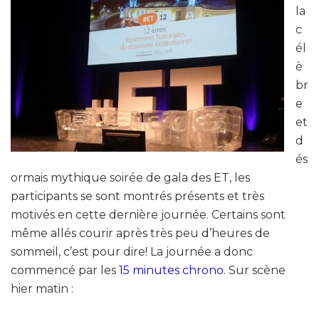
la
c
él
è
br
e
et
d
és
ormais mythique soirée de gala des ET, les
participants se sont montrés présents et très
motivés en cette dernière journée. Certains sont
même allés courir après très peu d’heures de
sommeil, c’est pour dire! La journée a donc
commencé par les
15 minutes chrono
. Sur scène
hier matin :