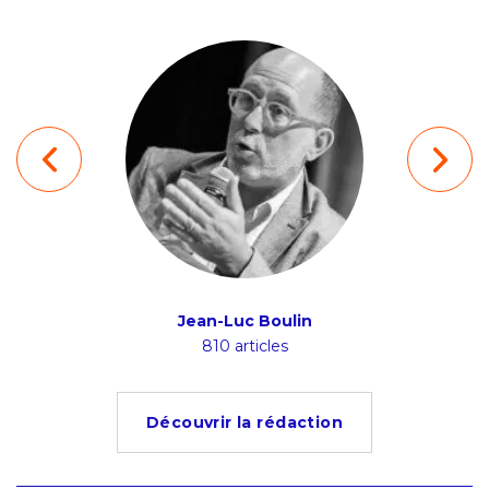
ion
Jean-Luc Boulin
Ludov
s
810 articles
4
Découvrir la rédaction