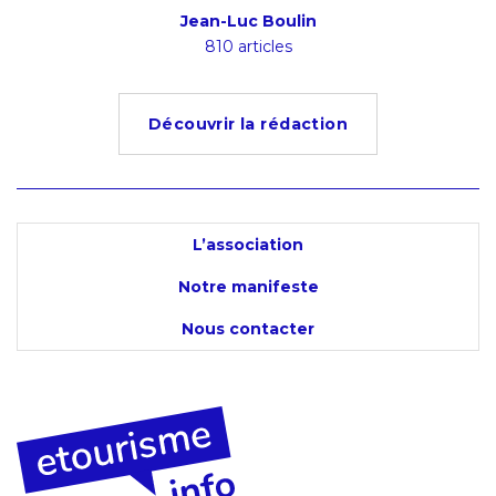
ion
Jean-Luc Boulin
Ludov
s
810 articles
4
Découvrir la rédaction
L’association
Notre manifeste
Nous contacter