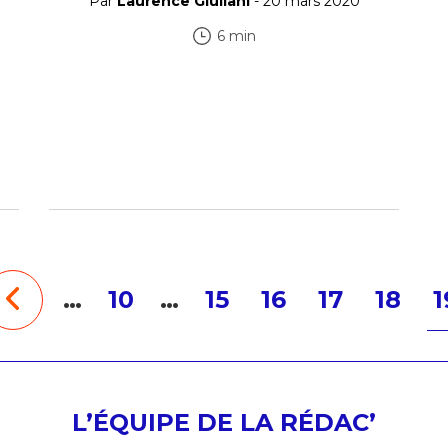
Par
Laurence Giuliani
- 20 mars 2020
6 min
…
10
…
15
16
17
18
1
L’ÉQUIPE DE LA RÉDAC’