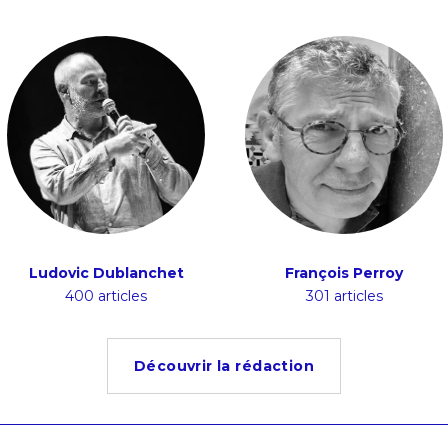
Ludovic Dublanchet
François Perroy
400 articles
301 articles
Découvrir la rédaction