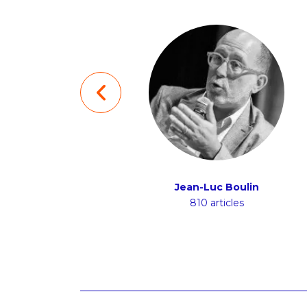
Brice Duthion
Jean-Luc Boulin
48 articles
810 articles