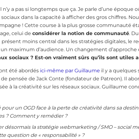
il n’y a pas si longtemps que ça. Je parle d’une époque o
 sociaux dans la capacité à afficher des gros chiffres. No
ampagne ! Cette course à la plus grosse communauté étai
tage, celui de
considérer la notion de communauté
. Du
présent moins central dans les stratégies digitales, le r
er un maximum d’audience. Un changement d’approche 
ux sociaux ? Est-on vraiment sûrs qu’ils sont utiles a
ont été abordés
ici-même par Guillaume
il y a quelques 
de pensée de Jack Conte (fondateur de Patreon). Il abord
issée à la créativité sur les réseaux sociaux. Guillaume con
 pour un OGD face à la perte de créativité dans sa desti
es ? Comment y remédier ?
 désormais la stratégie webmarketing / SMO – social me
te question de « responsabilité » ?