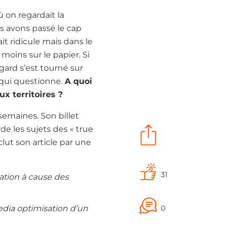
ù on regardait la
us avons passé le cap
t ridicule mais dans le
 moins sur le papier. Si
egard s’est tourné sur
qui questionne.
A quoi
ux territoires ?
semaines. Son billet
e les sujets des « true
clut son article par une
31
nation à cause des
dia optimisation d’un
0