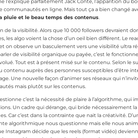
’explique parfaitement Jack Conte, l’apparition du bou
de communautés en ligne. Mais tout ça a bien changé a
la pluie et le beau temps des contenus
.
n de la visibilité. Alors que 10 000 followers devraient d
 les algo voient la chose d’un oeil bien différent. Le rea
 et on observe un basculement vers une visibilité ultra r
ler de visibilité organique ou payée, c’est le foncti
volué. Tout est à présent misé sur le contenu. Selon le s
du contenu auprès des personnes susceptibles d’être inté
ge. Une nouvelle façon d’animer ses réseaux qui n’invit
autés mais plutôt sur les contenus.
stionne c’est la nécessité de plaire à l’algorithme, qui 
ions. Un cadre qui dérange, qui bride nécessairement la 
s. Car c’est dans la contrainte que nait la créativité. D’
nte algorithmique nous questionne mais elle nous anime 
que Instagram décide que les reels (format vidéo) devien