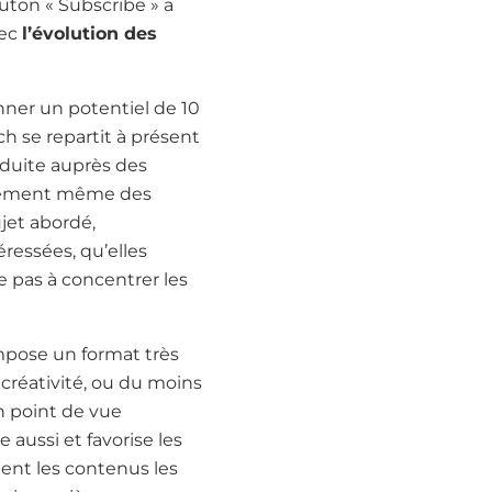
ton « Subscribe » a
vec
l’évolution des
onner un potentiel de 10
ch se repartit à présent
éduite auprès des
onnement même des
ujet abordé,
ressées, qu’elles
e pas à concentrer les
impose un format très
créativité, ou du moins
un point de vue
aussi et favorise les
nent les contenus les