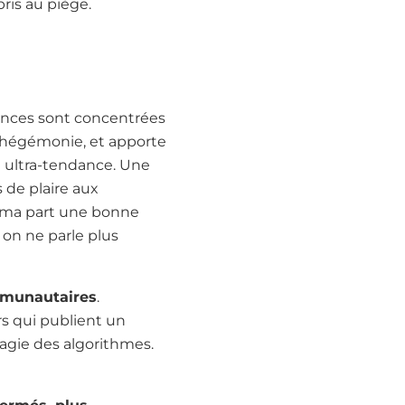
pris au piège.
iences sont concentrées
e hégémonie, et apporte
du ultra-tendance. Une
 de plaire aux
ur ma part une bonne
, on ne parle plus
mmunautaires
.
s qui publient un
agie des algorithmes.