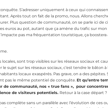
la conquête. S’adresser uniquement à ceux qui connaissen
imitant. Après tout on fait de la promo, nous. Allons cherch
urer. Plus question de communauté, on se parle ici de cib
es euros au pot, autant que ça amène du trafic sur mon 
n’impacte pas ma fréquentation touristique, ça boostera
gme.
s locales, sont trop visibles sur les réseaux sociaux et ca
 le sujet sur les réseaux sociaux, c’est tendre le bâton à 
habitants locaux exaspérés. Pas grave, on a des pépites. 
’ont pas le même potentiel de conquête.
Et qu’entre tem
ur de communauté, nos « true fans », pour concentrer
ience de visiteurs potentiels.
Retour à la case départ ?
 pas complète sans un parallèle avec l’évolution de ces ou