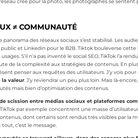
 réseau créé pour la photo, les photographes se sentent 
AUX ≠ COMMUNAUTÉ
le panorama des réseaux sociaux s’est stabilisé. Les aud
 public et Linkedin pour le B2B. Tiktok bouleverse cett
 usages. S’il n’a pas inventé le social SEO, TikTok l’a ren
te de la complexité aux stratégies de contenus. En plus
présent penser aux requêtes des utilisateurs. J’y vois po
 la valeur
. J’y reviendrai un peu plus loin. Mais là-encore
és mais bien d’optimisation des contenus.
 de scission entre médias sociaux et plateformes co
TikTok par exemple concentrent une masse d’utilisateur
ntenus, dont certains sont rendus très visibles par la m
 tout, c’est le message.