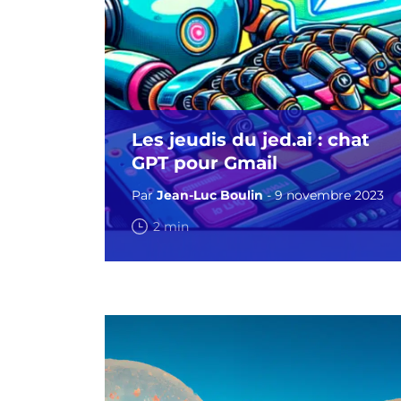
Les jeudis du jed.ai : chat
GPT pour Gmail
Par
Jean-Luc Boulin
- 9 novembre 2023
2 min