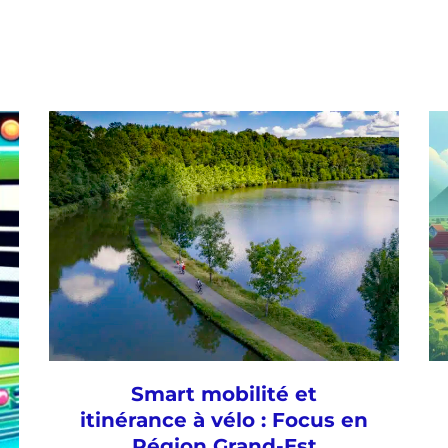
Smart mobilité et
itinérance à vélo : Focus en
Région Grand-Est