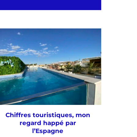
Chiffres touristiques, mon
regard happé par
l’Espagne