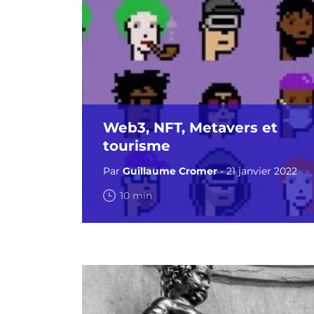
Web3, NFT, Metavers et
tourisme
Par
Guillaume Cromer
- 21 janvier 2022
10 min