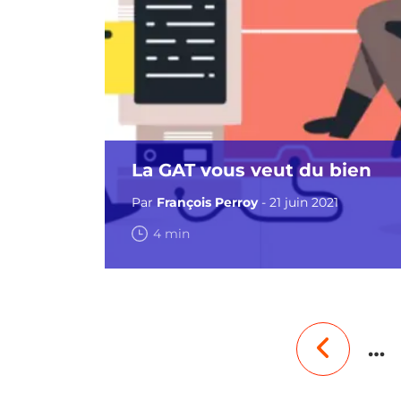
La GAT vous veut du bien
Par
François Perroy
- 21 juin 2021
4 min
…