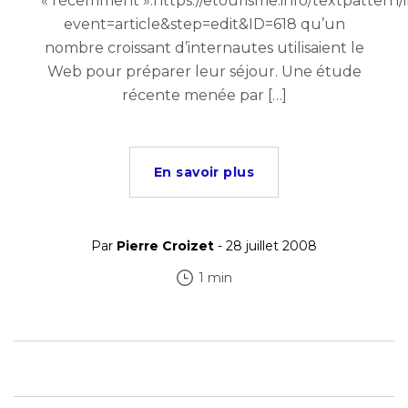
« récemment »:https://etourisme.info/textpattern
event=article&step=edit&ID=618 qu’un
nombre croissant d’internautes utilisaient le
Web pour préparer leur séjour. Une étude
récente menée par […]
En savoir plus
Par
Pierre Croizet
- 28 juillet 2008
1 min