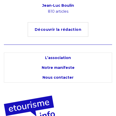
ion
Jean-Luc Boulin
Ludov
s
810 articles
4
Découvrir la rédaction
L’association
Notre manifeste
Nous contacter