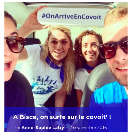
A Bisca, on surfe sur le covoit’ !
Par
Anne-Sophie Latry
- 12 septembre 2016