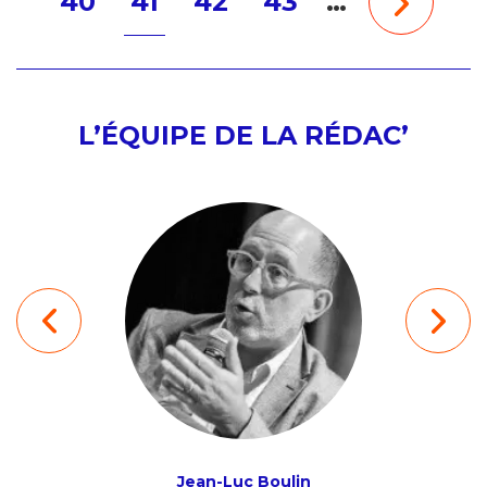
40
41
42
43
…
L’ÉQUIPE DE LA RÉDAC’
ion
Jean-Luc Boulin
Ludov