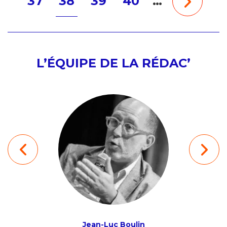
37
38
39
40
…
L’ÉQUIPE DE LA RÉDAC’
ion
Jean-Luc Boulin
Ludov