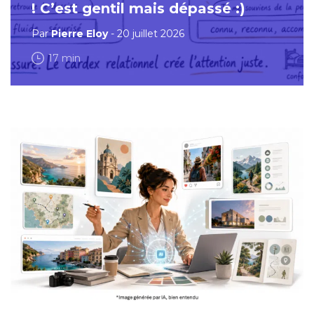
! C’est gentil mais dépassé :)
Par
Pierre Eloy
- 20 juillet 2026
17 min