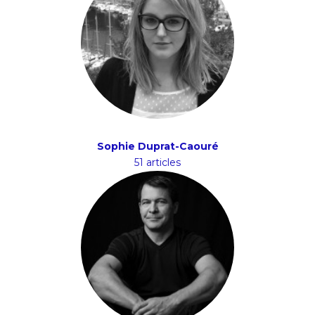
Sophie Duprat-Caouré
51 articles