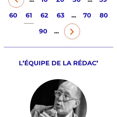
60
61
62
63
…
70
80
90
…
L’ÉQUIPE DE LA RÉDAC’