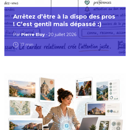
Arrêtez d’être à la dispo des pros
! C’est gentil mais dépassé :)
Par
Pierre Eloy
- 20 juillet 2026
17 min