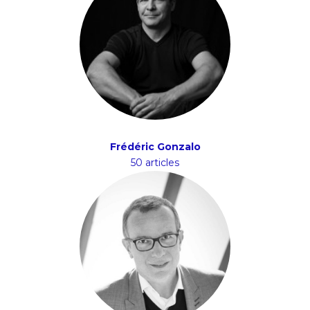
Frédéric Gonzalo
50 articles