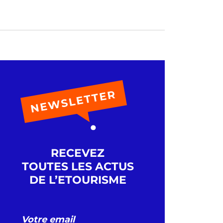
RECEVEZ
TOUTES LES ACTUS
DE L’ETOURISME
icle/590/viamichelin-