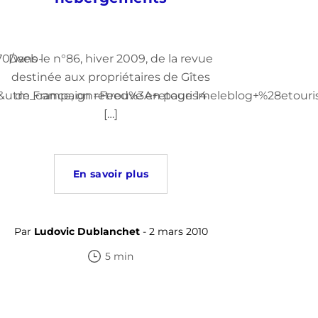
070/web-
Dans le n°86, hiver 2009, de la revue
destinée aux propriétaires de Gîtes
utm_campaign=Feed%3A+etourismeleblog+%28etouris
de France, on retrouve en page 14
[…]
En savoir plus
Par
Ludovic Dublanchet
- 2 mars 2010
5 min