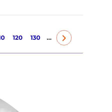
10
120
130
…