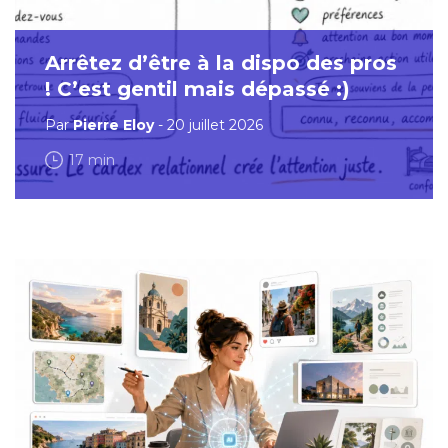
Arrêtez d’être à la dispo des pros
! C’est gentil mais dépassé :)
Par
Pierre Eloy
- 20 juillet 2026
17 min