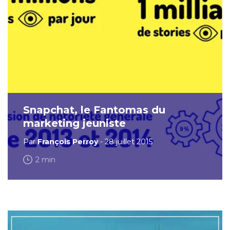
Snapchat, le Fantomas du
marketing jeuniste
Par
François Perroy
- 28 juillet 2015
2 min