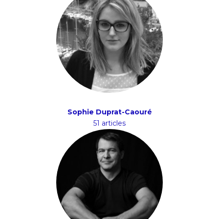
Sophie Duprat-Caouré
51 articles