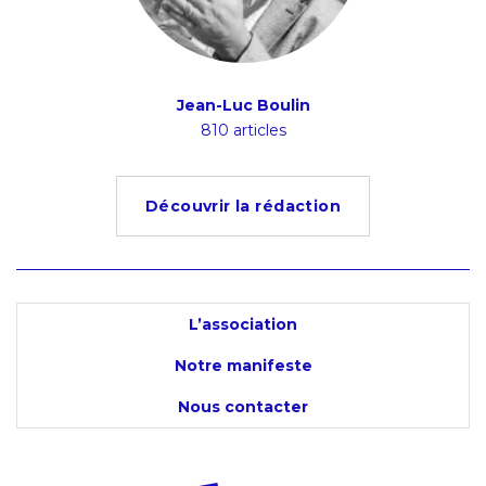
ion
Jean-Luc Boulin
Ludov
s
810 articles
4
Découvrir la rédaction
L’association
Notre manifeste
Nous contacter