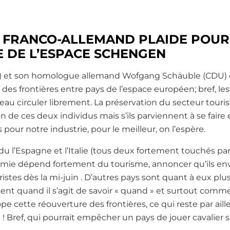
» FRANCO-ALLEMAND PLAIDE POUR
 DE L’ESPACE SCHENGEN
) et son homologue allemand Wofgang Schäuble (CDU) o
des frontières entre pays de l’espace européen; bref, le
au circuler librement. La préservation du secteur tourist
de ces deux individus mais s’ils parviennent à se faire 
our notre industrie, pour le meilleur, on l’espère.
l’Espagne et l’Italie (tous deux fortement touchés par l
mie dépend fortement du tourisme, annoncer qu’ils env
ristes dès la mi-juin . D’autres pays sont quant à eux plus
ent quand il s’agit de savoir « quand » et surtout comm
e cette réouverture des frontières, ce qui reste par ai
! Bref, qui pourrait empêcher un pays de jouer cavalier seu