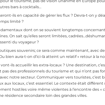
pour le tourisme, pas de vision unanime en Europe pour
autres bars à cocktails…
eront-ils en capacité de gérer les flux ? Devra-t-on y d
mps limité ?
damentaux dont on se souvient longtemps concernant 
nes. On sait qu’elles seront limitées, cadrées…déshuman
essenti du voyageur ?
outiques souvenirs; ce sera comme maintenant, avec des
u bien aura-t-on d’ici-là atteint un relatif « retour à la n
nt-ils accueillir les extra-locaux ? Une destination, c’es
t pas des professionnels du tourisme et qui n’ont pas f
vec notre secteur. Communiquer vers touristes, c’est bi
ux aux locaux, c’est essentiel. Le contexte était différent
rement hostiles voire même violentes à l’encontre des « c
ne résidence secondaire loin des grandes villes.