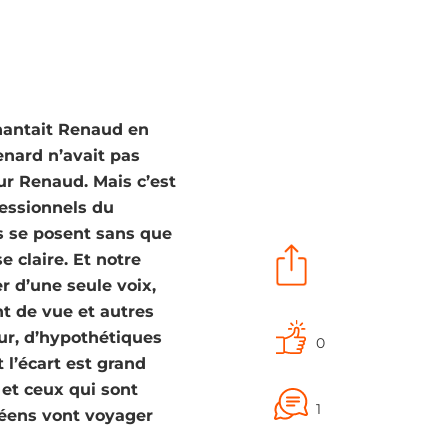
chantait Renaud en
enard n’avait pas
ur Renaud. Mais c’est
essionnels du
s se posent sans que
e claire. Et notre
r d’une seule voix,
nt de vue et autres
our, d’hypothétiques
0
 l’écart est grand
 et ceux qui sont
1
péens vont voyager