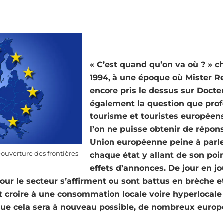
« C’est quand qu’on va où ? » 
1994, à une époque où Mister R
encore pris le dessus sur Docte
également la question que prof
tourisme et touristes européen
l’on ne puisse obtenir de répons
Union européenne peine à parle
éouverture des frontières
chaque état y allant de son poi
effets d’annonces. De jour en j
our le secteur s’affirment ou sont battus en brèche et
t croire à une consommation locale voire hyperlocale
que cela sera à nouveau possible, de nombreux euro