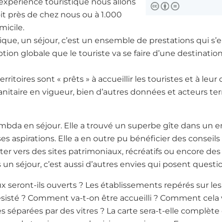
 expérience touristique nous allons
oit près de chez nous ou à 1.000
micile.
que, un séjour, c’est un ensemble de prestations qui s’e
eption globale que le touriste va se faire d’une destinati
ritoires sont « prêts » à accueillir les touristes et à leur 
anitaire en vigueur, bien d’autres données et acteurs terr
mbda en séjour. Elle a trouvé un superbe gîte dans un
s aspirations. Elle a en outre pu bénéficier des conseils 
enter vers des sites patrimoniaux, récréatifs ou encore d
 un séjour, c’est aussi d’autres envies qui posent questi
x seront-ils ouverts ? Les établissements repérés sur les s
sté ? Comment va-t-on être accueilli ? Comment cela va
les séparées par des vitres ? La carte sera-t-elle complète