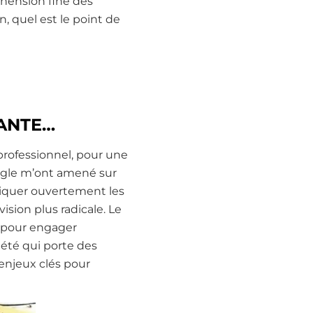
éhension fine des
, quel est le point de
TANTE…
professionnel, pour une
ogle m’ont amené sur
tiquer ouvertement les
ision plus radicale. Le
é, pour engager
iété qui porte des
 enjeux clés pour