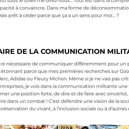
euf sous le soleil me direz-vous… Tout est dans la compr
 capacité à convaincre. Dans ma forme de déconsommation
erais prêt à céder parce que ça a un sens pour moi… ?
FAIRE DE LA COMMUNICATION MILI
t-être nécessaire de communiquer différemment pour un 
ez étonnant parce que mes premières recherches sur Go
erc, Adidas ou Fleury Michon. Même si je ne vais pas cri
ntreprises, je vois dans la communication militante une v
mer une position forte, de dire et de faire avec sincérit
toire dans un combat ! C’est défendre une vision de la soc
préservation du vivant, à l’inclusion sociale ou à d’autres