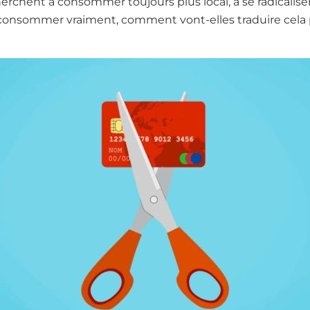
cherchent à consommer toujours plus local, à se radicalise
onsommer vraiment, comment vont-elles traduire cela p