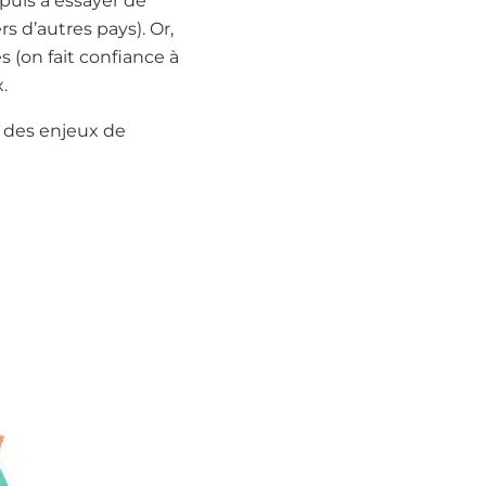
 puis à essayer de
s d’autres pays). Or,
 (on fait confiance à
.
n des enjeux de