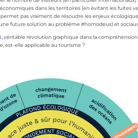
r le nombre de visiteurs (en particulier internationaux)
conomiques dans les territoires (en évitant les fuites ver
 permet pas vraiment de résoudre les enjeux écologiques
une future solution au problème #homodeus) et sociaux
t
, véritable révolution graphique dans la compréhensio
 est-elle applicable au tourisme ?