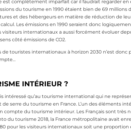
e est complètement imparfait car il faudrait regarder en 
issions du tourisme en 1990 étaient bien de 69 millions d
itures et des hébergeurs en matière de réduction de leu
calcul. Les émissions en 1990 seraient donc logiquement
s visiteurs internationaux a aussi forcément évoluer dep
sens côté émissions de CO2.
ns de touristes internationaux à horizon 2030 n’est donc p
ompte…
ISME INTÉRIEUR ?
suis intéressé qu’au tourisme international qui ne représ
t de serre du tourisme en France. L’un des éléments int
 en compte du tourisme intérieur. Les Français sont trè
o du tourisme 2018, la France métropolitaine avait enre
180 pour les visiteurs internationaux soit une proportion 