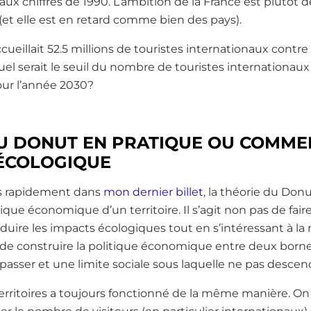
aux chiffres de 1990. L’ambition de la France est plutôt d
 (et elle est en retard comme bien des pays).
ccueillait 52.5 millions de touristes internationaux contre
uel serait le seuil du nombre de touristes internationaux
our l’année 2030?
DU DONUT EN PRATIQUE OU COMME
ÉCOLOGIQUE
s rapidement dans
mon dernier billet
, la théorie du Do
tique économique d’un territoire. Il s’agit non pas de faire
 réduire les impacts écologiques tout en s’intéressant à l
it de construire la politique économique entre deux borne
asser et une limite sociale sous laquelle ne pas descen
rritoires a toujours fonctionné de la même manière. On c