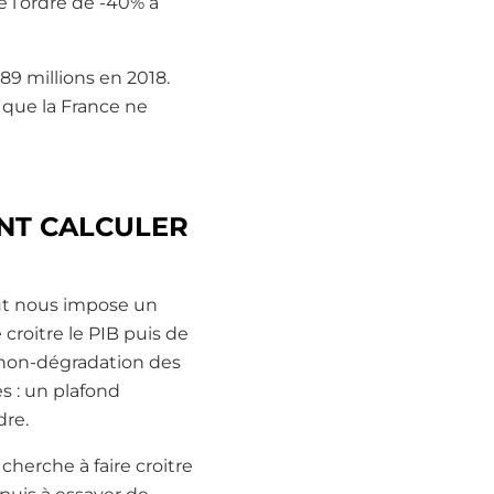
e l’ordre de -40% à
 89 millions en 2018.
 que la France ne
NT CALCULER
nut nous impose un
 croitre le PIB puis de
a non-dégradation des
s : un plafond
dre.
herche à faire croitre