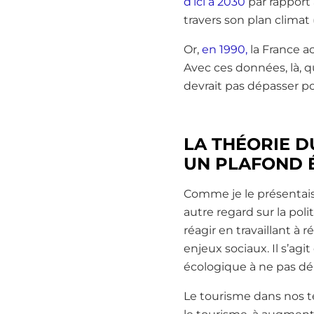
d’ici à 2030
par rapport 
travers son plan climat
Or,
en 1990,
la France a
Avec ces données, là, q
devrait pas dépasser p
LA THÉORIE 
UN PLAFOND 
Comme je le présentai
autre regard sur la poli
réagir en travaillant à
enjeux sociaux. Il s’ag
écologique à ne pas dép
Le tourisme dans nos te