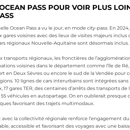
OCEAN PASS POUR VOIR PLUS LOI
PASS
elle Ocean Pass a vu le jour, en mode city-pass. En 2024,
 gares voisines avec des lieux de visites majeurs inclus d
cars régionaux Nouvelle-Aquitaine sont désormais inclus
 transports régionaux, les fronctières de l’agglomératio
inations voisines dans le département comme l’île de Ré, l
rt en Deux Sèvres ou encore le sud de la Vendée pour cou
ons. 10 lignes de cars interurbains sont intégrées sans 
x, 17 gares TER, des centaines d’arrêts des transports de 
s 55 véhicules en autopartage. On en oublierait presque
tiques favorisant des trajets multimodaux.
avec la collectivité régionale renforce l’engagement du 
ble, accessible et favorisant des voyages avec une bais