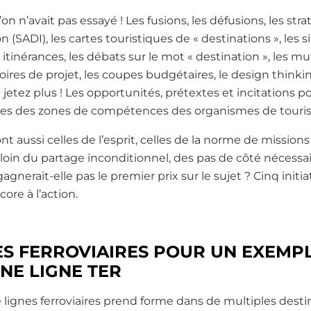
n n’avait pas essayé ! Les fusions, les défusions, les stra
n (SADI), les cartes touristiques de « destinations », les s
 itinérances, les débats sur le mot « destination », les m
oires de projet, les coupes budgétaires, le design think
jetez plus ! Les opportunités, prétextes et incitations po
tives des zones de compétences des organismes de tour
ont aussi celles de l’esprit, celles de la norme de missio
, loin du partage inconditionnel, des pas de côté nécessa
gagnerait-elle pas le premier prix sur le sujet ? Cinq init
re à l’action.
S FERROVIAIRES POUR UN EXEMPL
NE LIGNE TER
lignes ferroviaires prend forme dans de multiples desti