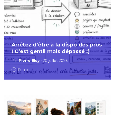
Arrêtez d’être à la dispo des pros
! C’est gentil mais dépassé :)
Par
Pierre Eloy
- 20 juillet 2026
17 min