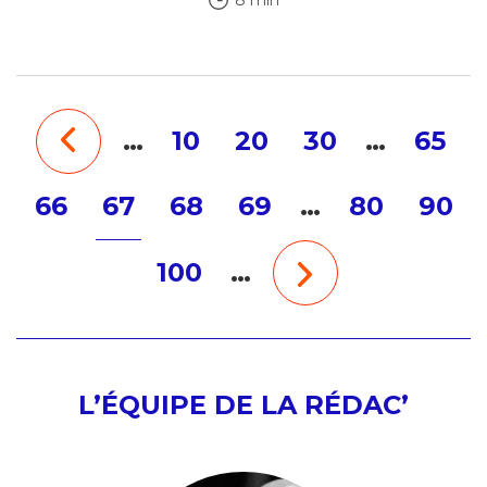
8 min
…
10
20
30
…
65
66
67
68
69
…
80
90
100
…
L’ÉQUIPE DE LA RÉDAC’