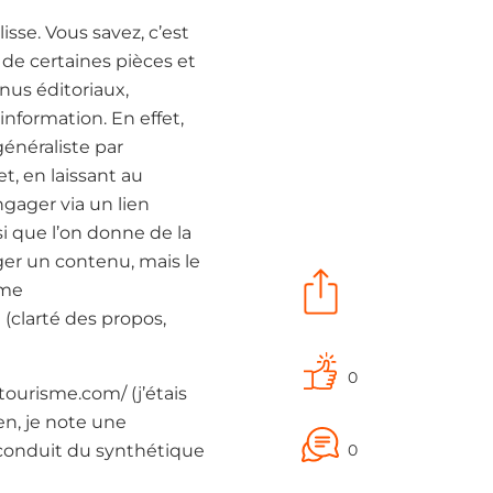
sse. Vous savez, c’est
de certaines pièces et
nus éditoriaux,
’information. En effet,
énéraliste par
t, en laissant au
ngager via un lien
si que l’on donne de la
ger un contenu, mais le
sme
 (clarté des propos,
0
tourisme.com/ (j’étais
en, je note une
 conduit du synthétique
0