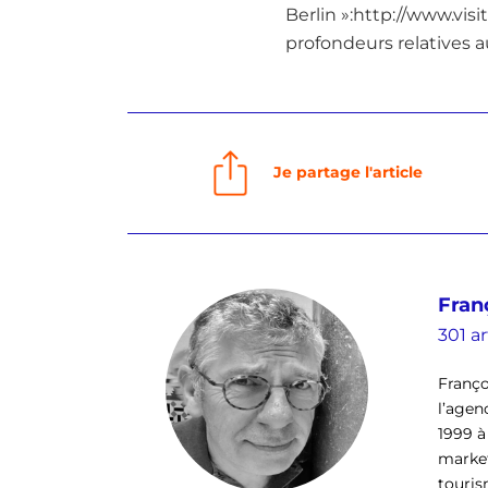
Berlin »:http://www.visit
profondeurs relatives au
Je partage l'article
Fran
301 ar
Franço
l’agen
1999 à
market
tourism