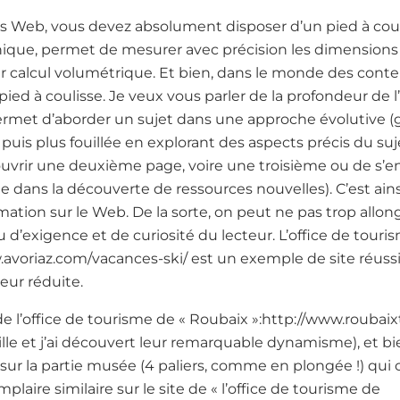
ls Web, vous devez absolument disposer d’un pied à couli
anique, permet de mesurer avec précision les dimensions 
r calcul volumétrique. Et bien, dans le monde des conte
 pied à coulisse. Je veux vous parler de la profondeur de l
permet d’aborder un sujet dans une approche évolutive (g
uis plus fouillée en explorant des aspects précis du suje
d’ouvrir une deuxième page, voire une troisième ou de s’e
te dans la découverte de ressources nouvelles). C’est ain
ation sur le Web. De la sorte, on peut ne pas trop allon
u d’exigence et de curiosité du lecteur. L’office de touri
w.avoriaz.com/vacances-ski/ est un exemple de site réussi
eur réduite.
de l’office de tourisme de « Roubaix »:http://www.roubaix
ille et j’ai découvert leur remarquable dynamisme), et bi
sur la partie musée (4 paliers, comme en plongée !) qui
mplaire similaire sur le site de « l’office de tourisme de