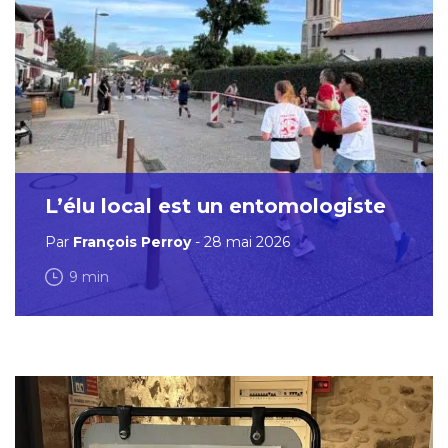
L’élu local est un entomologiste
Par
François Perroy
- 28 mai 2026
9 min