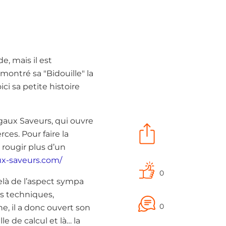
, mais il est
ontré sa "Bidouille" la
i sa petite histoire
gaux Saveurs, qui ouvre
ces. Pour faire la
 rougir plus d’un
x-saveurs.com/
0
elà de l’aspect sympa
ens techniques,
0
ne, il a donc ouvert son
le de calcul et là… la