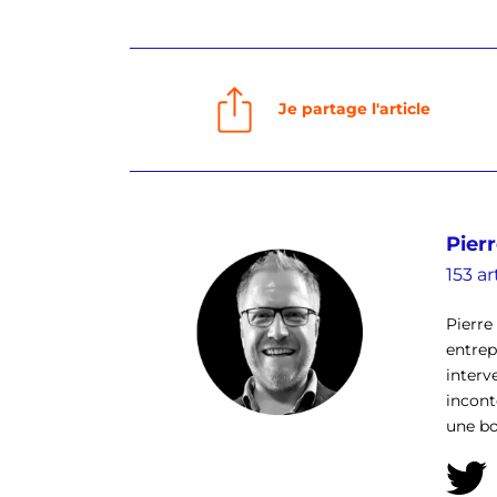
Je partage l'article
Pierr
153 ar
Pierre
entrep
interv
incont
une bou