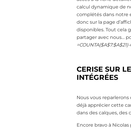
calcul dynamique de n
complétés dans notre ex
donc sur la page d’aff
disponibles. Tout cela 
partager avec nous… pou
=COUNTA($A$7:$A$21)-
CERISE SUR L
INTÉGRÉES
Nous vous reparlerons d
déjà apprécier cette ca
dans des calques, des c
Encore bravo à Nicolas 