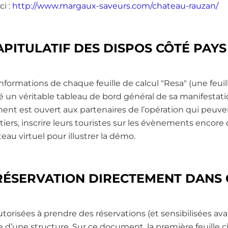
i :
http://www.margaux-saveurs.com/chateau-rauzan/
PITULATIF DES DISPOS CÔTÉ PAY
nformations de chaque feuille de calcul "Resa" (une feuill
réé un véritable tableau de bord général de sa manifesta
ent est ouvert aux partenaires de l’opération qui peuvent
 tiers, inscrire leurs touristes sur les évènements encore 
eau virtuel pour illustrer la démo.
 RÉSERVATION DIRECTEMENT DANS
torisées à prendre des réservations (et sensibilisées ava
ée d’une structure. Sur ce document, la première feuille c