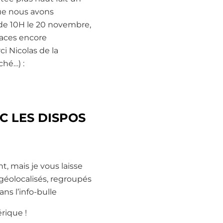
ue nous avons
r de 10H le 20 novembre,
laces encore
i Nicolas de la
uché…) :
C LES DISPOS
, mais je vous laisse
 géolocalisés, regroupés
ns l’info-bulle
érique !