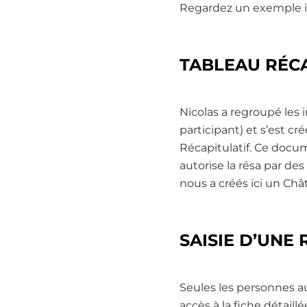
Regardez un exemple ic
TABLEAU RÉCA
Nicolas a regroupé les i
participant) et s’est c
Récapitulatif. Ce docum
autorise la résa par des
nous a créés ici un Chât
SAISIE D’UNE
Seules les personnes au
accès à la fiche détaill