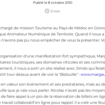
Publié le 8 octobre 2010
3 min
chargé de mission Tourisme au Pays de Médoc en Gironde
 Animateur Numérique de Territoire. Quand il nous a m
n’avons pas pu nous empêcher de vous la présenter. Voic
l’organisation d’une manifestation fort sympathique, Mar
ataires touristiques, ses domaines viticoles et ses commer
ent, il nous a sorti un site réalisé avec Jimdo qui ferait
it tour dessus avant de voir la "Bidouille" :
www.margau
 en valeur son évènement et ses prestataires, mais au d
ouille que je vais vous parler. Nicolas n’avait pas les moy
de faire appel à un pro de la réservation de billets en lig
avail collaboratif en ligne pour rappel. Il a créé une feuil