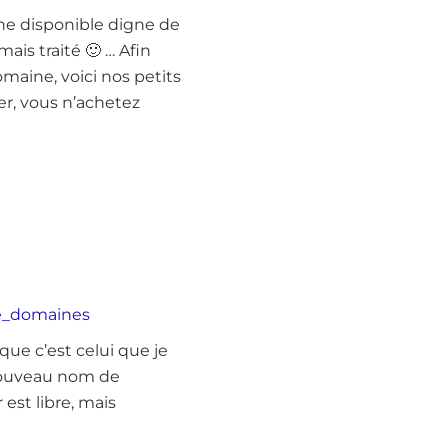
e disponible digne de
mais traité 🙂 … Afin
aine, voici nos petits
er, vous n’achetez
gle_domaines
ue c’est celui que je
e nouveau nom de
 est libre, mais