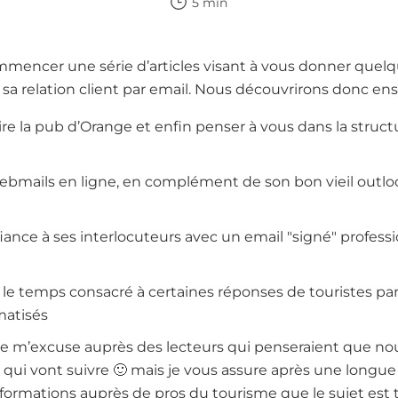
5 min
mencer une série d’articles visant à vous donner quelqu
 sa relation client par email. Nous découvrirons donc en
re la pub d’Orange et enfin penser à vous dans la struct
ebmails en ligne, en complément de son bon vieil outlo
ce à ses interlocuteurs avec un email "signé" profess
le temps consacré à certaines réponses de touristes pa
matisés
e m’excuse auprès des lecteurs qui penseraient que no
ls qui vont suivre 🙂 mais je vous assure après une long
formations auprès de pros du tourisme que le sujet est t