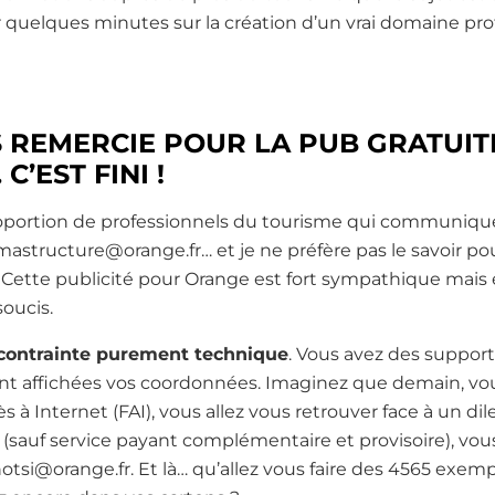
r quelques minutes sur la création d’un vrai domaine pro
REMERCIE POUR LA PUB GRATUITE
’EST FINI !
roportion de professionnels du tourisme qui communique
mastructure@orange.fr… et je ne préfère pas le savoir po
 :). Cette publicité pour Orange est fort sympathique mais
oucis.
 contrainte purement technique
. Vous avez des suppor
sont affichées vos coordonnées. Imaginez que demain, vo
ès à Internet (FAI), vous allez vous retrouver face à un 
sauf service payant complémentaire et provisoire), vous
si@orange.fr. Et là… qu’allez vous faire des 4565 exemp