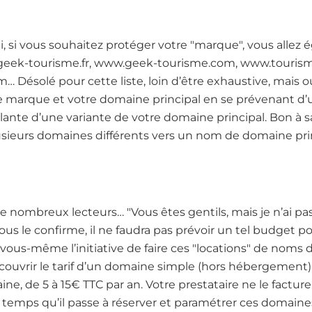
fini, si vous souhaitez protéger votre "marque", vous allez 
.geek-tourisme.fr, www.geek-tourisme.com, www.touri
Désolé pour cette liste, loin d’être exhaustive, mais ou
re marque et votre domaine principal en se prévenant d’u
ante d’une variante de votre domaine principal. Bon à sa
lusieurs domaines différents vers un nom de domaine pri
 de nombreux lecteurs… "Vous êtes gentils, mais je n’ai
us le confirme, il ne faudra pas prévoir un tel budget p
vous-même l’initiative de faire ces "locations" de noms
couvrir le tarif d’un domaine simple (hors hébergement), a
e, de 5 à 15€ TTC par an. Votre prestataire ne le facture p
 temps qu’il passe à réserver et paramétrer ces domaines