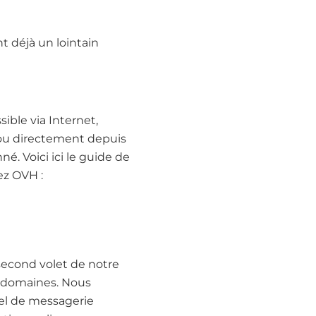
t déjà un lointain
ible via Internet,
 ou directement depuis
é. Voici ici le guide de
ez OVH :
 second volet de notre
e domaines. Nous
el de messagerie