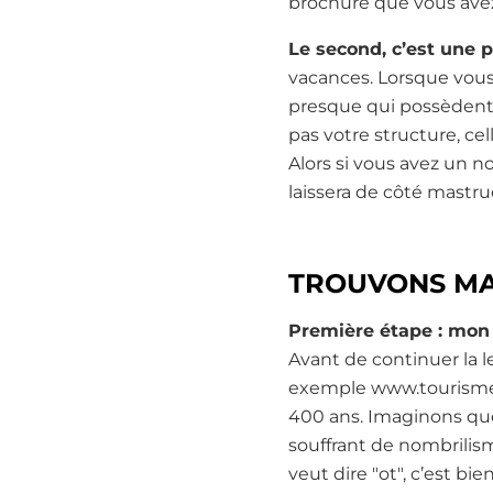
brochure que vous avez
Le second, c’est une
vacances. Lorsque vou
presque qui possèdent 
pas votre structure, c
Alors si vous avez un
laissera de côté mastr
TROUVONS MA
Première étape : mo
Avant de continuer la 
exemple www.tourisme-g
400 ans. Imaginons qu
souffrant de nombrilism
veut dire "ot", c’est b