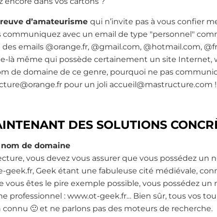
 encore dans vos cartons ?
 preuve d’amateurisme
qui n’invite pas à vous confier 
s communiquez avec un email de type "personnel" comm
des emails @orange.fr, @gmail.com, @hotmail.com, @free
elle-là même qui possède certainement un site Internet
 nom de domaine de ce genre, pourquoi ne pas communiq
ucture@orange.fr pour un joli accueil@mastructure.com !
INTENANT DES SOLUTIONS CONCR
n nom de domaine
lecture, vous devez vous assurer que vous possédez un
eek.fr, Geek étant une fabuleuse cité médiévale, conn
e vous êtes le pire exemple possible, vous possédez u
e professionnel : www.ot-geek.fr… Bien sûr, tous vos tou
ien connu 🙂 et ne parlons pas des moteurs de recherche.