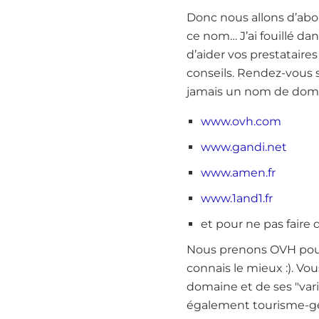
Donc nous allons d’ab
ce nom… J’ai fouillé dan
d’aider vos prestatair
conseils. Rendez-vous s
jamais un nom de domai
www.ovh.com
www.gandi.net
www.amen.fr
www.1and1.fr
et pour ne pas faire d
Nous prenons OVH pour 
connais le mieux :). Vo
domaine et de ses "varia
également tourisme-ge