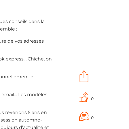
es conseils dans la
semble :
ure de vos adresses
ok express… Chiche, on
ionnellement et
r email… Les modèles
0
us revenons 5 ans en
0
ue session automno-
oujours d’actualité et