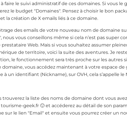
à faire le suivi administratif de ces domaines. Si vous l
iserez le budget "Domaines". Pensez à choisir le bon pac
et la création de X emails liés à ce domaine.
étrage des emails de votre nouveau nom de domaine sup
, nous vous conseillons même si cela n’est pas super co
 prestataire Web. Mais si vous souhaitez assumer plei
rique de territoire, voici la suite des aventures. Je res
ion, le fonctionnement sera très proche sur les autres 
e domaine, vous accédez maintenant à votre espace de 
 à un identifiant (Nickname), sur OVH, cela s’appelle le
s trouverez la liste des noms de domaine dont vous avez 
 tourisme-geek.fr 🙂 et accéderez au détail de son param
sur le lien "Email" et ensuite vous pourrez créer un nou