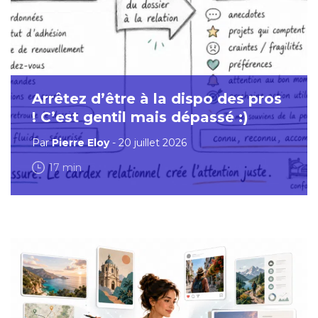
Arrêtez d’être à la dispo des pros
! C’est gentil mais dépassé :)
Par
Pierre Eloy
- 20 juillet 2026
17 min