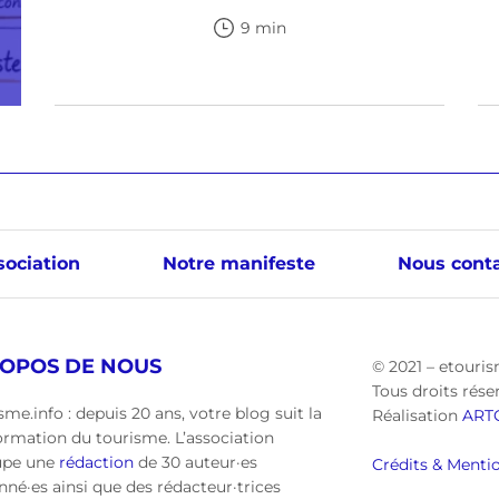
9 min
sociation
Notre manifeste
Nous conta
ROPOS DE NOUS
© 2021 – etouris
Tous droits rése
sme.info : depuis 20 ans, votre blog suit la
Réalisation
ART
ormation du tourisme. L’association
upe une
rédaction
de 30 auteur·es
Crédits & Mentio
nné·es ainsi que des rédacteur·trices