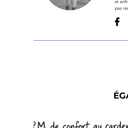
et enf
pas ré
ÉG