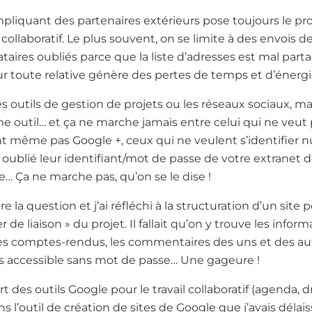
mpliquant des partenaires extérieurs pose toujours le p
l collaboratif. Le plus souvent, on se limite à des envois 
ataires oubliés parce que la liste d’adresses est mal part
r toute relative génère des pertes de temps et d’énergi
s outils de gestion de projets ou les réseaux sociaux, mai
outil… et ça ne marche jamais entre celui qui ne veut 
 même pas Google +, ceux qui ne veulent s’identifier nu
oublié leur identifiant/mot de passe de votre extranet d
… Ça ne marche pas, qu’on se le dise !
 la question et j’ai réfléchi à la structuration d’un site 
 de liaison » du projet. Il fallait qu’on y trouve les inform
s comptes-rendus, les commentaires des uns et des autr
is accessible sans mot de passe… Une gageure !
des outils Google pour le travail collaboratif (agenda, dri
ns l’outil de création de sites de Google que j’avais dél