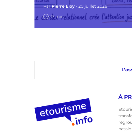
Par
Pierre Eloy
- 20 juillet 2026
17 min
L’as
À P
Etouri
transf
regro
passio