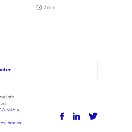
7 min
cter
me.info
rvés
GO Média
ns légales