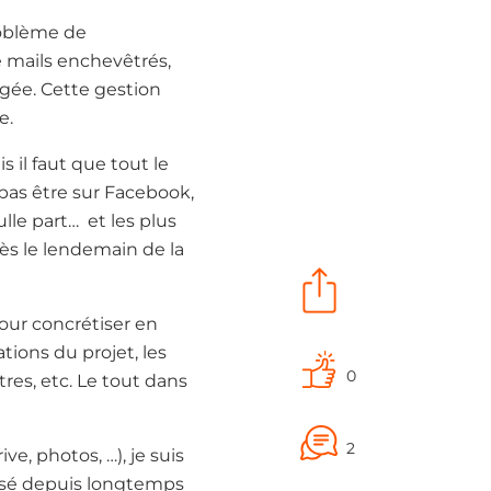
roblème de
de mails enchevêtrés,
agée. Cette gestion
e.
s il faut que tout le
pas être sur Facebook,
lle part… et les plus
ès le lendemain de la
pour concrétiser en
ations du projet, les
0
es, etc. Le tout dans
2
ve, photos, …), je suis
aissé depuis longtemps