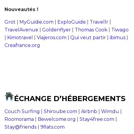
Nouveautés !
Grot
|
MyGuidie.com
|
ExploGuide
|
Travellr
|
TravelAvenue
|
Goldenflyer
|
Thomas Cook
|
Tiwago
|
Kimotravel
|
Viajeros.com
|
Qui veut partir
|
ibimus
|
Creafrance.org
ÉCHANGE D’HÉBERGEMENTS
Couch Surfing
|
Shiroube.com
|
Airbnb
|
Wimdu
|
Roomorama
|
Bewelcome.org
|
Stay4free.com
|
Stay@friends
|
9flats.com