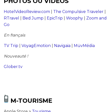
PHOTOS OU VIDÉOS
HotelVideoReview.com
|
The Compulsive Traveler
|
RTravel
|
Bed Jump
|
EpicTrip
|
Woophy
|
Zoom and
Go
En français
TV Trip
|
VoyagEmotion
|
Navigaia
|
MüvMédia
Nouveauté !
Glober.tv
M-TOURISME
Apple Store >
Tourisme