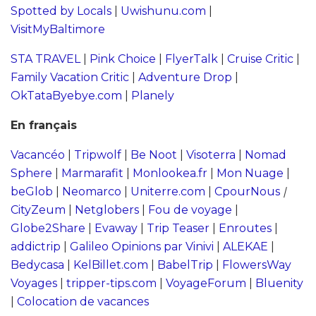
Spotted by Locals
|
Uwishunu.com
|
VisitMyBaltimore
STA TRAVEL
|
Pink Choice
|
FlyerTalk
|
Cruise Critic
|
Family Vacation Critic
|
Adventure Drop
|
OkTataByebye.com
|
Planely
En français
Vacancéo
|
Tripwolf
|
Be Noot
|
Visoterra
|
Nomad
Sphere
|
Marmarafit
|
Monlookea.fr
|
Mon Nuage
|
beGlob
|
Neomarco
|
Uniterre.com
|
CpourNous
|
CityZeum
|
Netglobers
|
Fou de voyage
|
Globe2Share
|
Evaway
|
Trip Teaser
|
Enroutes
|
addictrip
|
Galileo Opinions par Vinivi
|
ALEKAE
|
Bedycasa
|
KelBillet.com
|
BabelTrip
|
FlowersWay
Voyages
|
tripper-tips.com
|
VoyageForum
|
Bluenity
|
Colocation de vacances