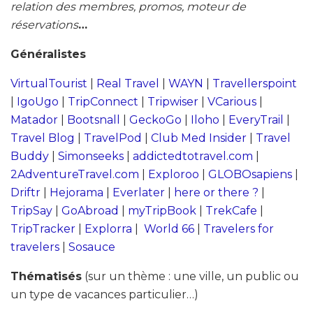
relation des membres, promos, moteur de
réservations
…
Généralistes
VirtualTourist
|
Real Travel
|
WAYN
|
Travellerspoint
|
IgoUgo
|
TripConnect
|
Tripwiser
|
VCarious
|
Matador
|
Bootsnall
|
GeckoGo
|
Iloho
|
EveryTrail
|
Travel Blog
|
TravelPod
|
Club Med Insider
|
Travel
Buddy
|
Simonseeks
|
addictedtotravel.com
|
2AdventureTravel.com
|
Exploroo
|
GLOBOsapiens
|
Driftr
|
Hejorama
|
Everlater
|
here or there ?
|
TripSay
|
GoAbroad
|
myTripBook
|
TrekCafe
|
TripTracker
|
Explorra
|
World 66
|
Travelers for
travelers
|
Sosauce
Thématisés
(sur un thème : une ville, un public ou
un type de vacances particulier…)