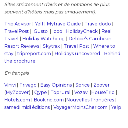
Sites strictement d’avis et de notations (le plus
souvent d’hôtels mais pas uniquement).
Trip Advisor
|
Yell
|
MytravelGuide
|
Traveldodo
|
TravelPost
|
Gusto!
|
boo
|
HolidayCheck
|
Real
Travel
|
Holiday Watchdog
|
Debbie’s Carribean
Resort Reviews
|
Skytrax
|
Travel Post
|
Where to
stay
|
tripreport.com
|
Holidays uncovered
|
Behind
the brochure
En français
Vinivi
|
Trivago
|
Easy Opinions
|
Sprice
|
Zoover
(
MyZoover
) |
Qype
|
Toprural
|
Vozavi
|
HouseTrip
|
Hotels.com
|
Booking.com
|
Nouvelles Frontières
|
samedi midi éditions
|
VoyagerMoinsCher.com
|
Yelp