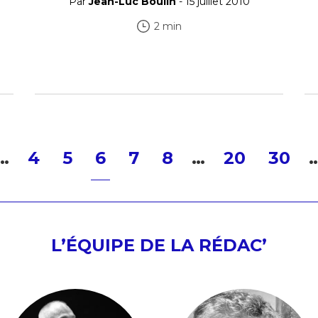
Par
Jean-Luc Boulin
- 15 juillet 2010
2 min
…
4
5
6
7
8
…
20
30
L’ÉQUIPE DE LA RÉDAC’