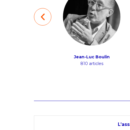
Brice Duthion
Jean-Luc Boulin
48 articles
810 articles
L’as