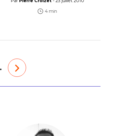
Par
Pierre Croizet
- 23 juillet 2010
4 min
…