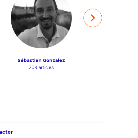
Sébastien Gonzalez
Mathieu Bruc
209 articles
156 articles
acter