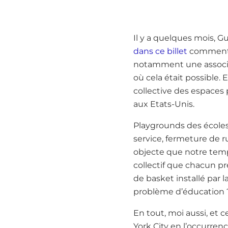
Il y a quelques mois, G
dans ce billet
comment C
notamment une associati
où cela était possible. 
collective des espaces 
aux Etats-Unis.
Playgrounds des écoles
service, fermeture de 
objecte que notre temp
collectif que chacun pre
de basket installé par l
problème d’éducation 
En tout, moi aussi, et 
York City en l’occurrenc