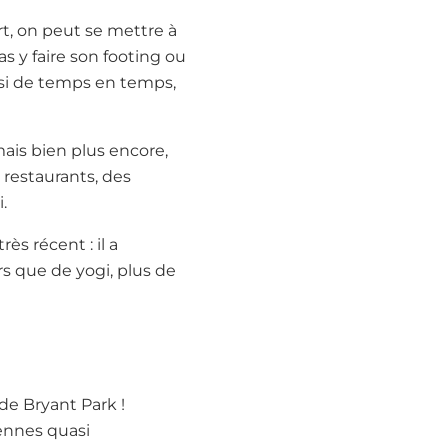
rt, on peut se mettre à
as y faire son footing ou
e si de temps en temps,
 mais bien plus encore,
 restaurants, des
.
ès récent : il a
rs que de yogi, plus de
 de Bryant Park !
ennes quasi