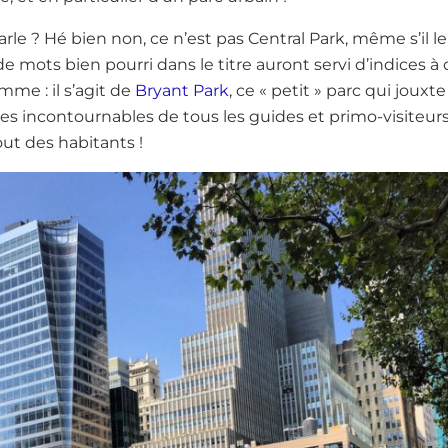
rle ? Hé bien non, ce n’est pas Central Park, même s’il le
de mots bien pourri dans le titre auront servi d’indices à
me : il s’agit de
Bryant Park
, ce « petit » parc qui jouxte
e des incontournables de tous les guides et primo-visiteur
out des habitants !