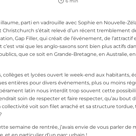
6 min
uillaume, parti en vadrouille avec Sophie en Nouvelle-Zél
hristchurch s’était relevé d’un récent tremblement de
on, Gap Filler, qui créait de l’événement, de l’attractif
Et c’est vrai que les anglo-saxons sont bien plus actifs d
publics, que ce soit en Grande-Bretagne, en Australie, 
, collèges et lycées ouvert le week-end aux habitants, 
rues entières pour divers événements, plus ou moins rég
érament latin nous interdit trop souvent cette possibil
ndrait soin de respecter et faire respecter, qu’au bout de 
a collectivité voit son filet arraché et sa structure tordue
?
cette semaine de rentrée, j’avais envie de vous parler de
e, et en particulier d’un parc urbain !