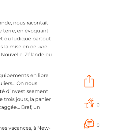
ande, nous racontait
 terre, en évoquant
 et du ludique partout
ans la mise en oeuvre
en Nouvelle-Zélande ou
équipements en libre
uliers… On nous
ité d’investissement
trois jours, la panier
0
, taggée… Bref, un
0
 mes vacances, à New-