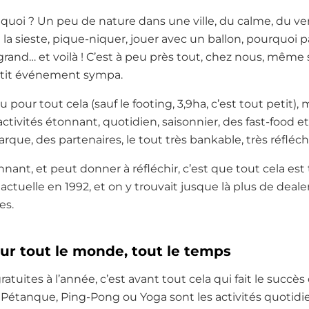
t quoi ? Un peu de nature dans une ville, du calme, du ve
e la sieste, pique-niquer, jouer avec un ballon, pourquoi p
s grand… et voilà ! C’est à peu près tout, chez nous, mêm
petit événement sympa.
u pour tout cela (sauf le footing, 3,9ha, c’est tout petit),
ivités étonnant, quotidien, saisonnier, des fast-food et
ue, des partenaires, le tout très bankable, très réfléchi
nant, et peut donner à réfléchir, c’est que tout cela est tr
actuelle en 1992, et on y trouvait jusque là plus de deale
es.
our tout le monde, tout le temps
ratuites à l’année, c’est avant tout cela qui fait le succès
étanque, Ping-Pong ou Yoga sont les activités quotidi