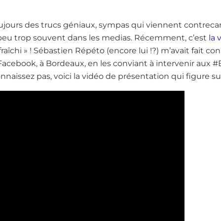
toujours des trucs géniaux, sympas qui viennent contreca
 peu trop souvent dans les medias. Récemment, c’est
la 
fraîchi » ! Sébastien Répéto (encore lui !?) m’avait fait co
ebook, à Bordeaux, en les conviant à intervenir aux #E
onnaissez pas, voici la vidéo de présentation qui figure sur