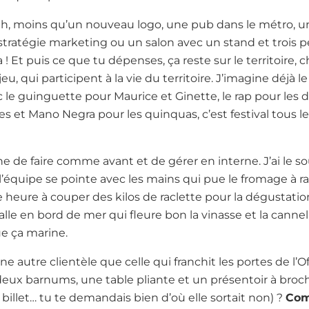
h, moins qu’un nouveau logo, une pub dans le métro, u
 stratégie marketing ou un salon avec un stand et trois 
 ! Et puis ce que tu dépenses, ça reste sur le territoire, 
eu, qui participent à la vie du territoire. J’imagine déjà le
le guinguette pour Maurice et Ginette, le rap pour les d
es et Mano Negra pour les quinquas, c’est festival tous les
e de faire comme avant et de gérer en interne. J’ai le s
l’équipe se pointe avec les mains qui pue le fromage à ra
heure à couper des kilos de raclette pour la dégustation 
salle en bord de mer qui fleure bon la vinasse et la cannell
que ça marine.
ne autre clientèle que celle qui franchit les portes de l’Offi
ux barnums, une table pliante et un présentoir à broch
 billet… tu te demandais bien d’où elle sortait non) ?
Com