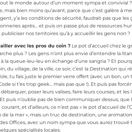
it tout le monde autour d’un moment sympa et convivial 
re, mais bien moins qu’avant, parce que c’est galère à me
gent, y’a les conditions de sécurité, faudrait pas que les
conneries après… et puis on passe plus de ressources hum
ubliciser nos territoires qu’à y accueillir les gens non ?
ailler avec les pros du coin ?
Le pot d’accueil chez le g
che plus ? Les gens n’ont plus envie d’entendre la litani
à la queue-leu-leu en échange d’une sangria ? Et pour
n, du village, de la ville, ce soir, c’est la Destination qui r
fole, tu fais juste le premier verre offert (avec un bon, un
e si t’es trop geek… mais pas que !). Et puis pas forcé
barquer, poser leurs valises, faire leurs courses, et les
 Et puis n’oublie pas de bien communiquer dessus, que
courant, et d’ailleurs, ce n’est pas « le pot d’accueil de l
in de la mer », mais un truc de destination, une animation
le des Offices, avec un nom sympa que vous aurez trouv
lques spécialités locales.