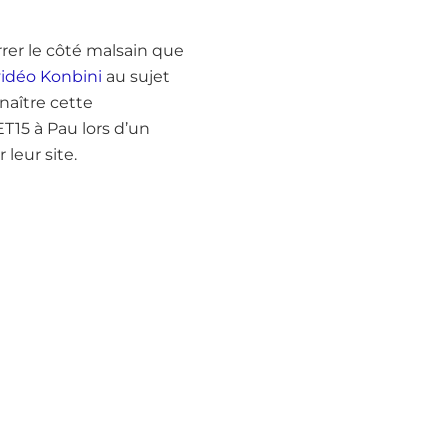
rrer le côté malsain que
vidéo Konbini
au sujet
nnaître cette
T15 à Pau lors d’un
 leur site.