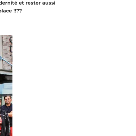
ernité et rester aussi
lace !!??