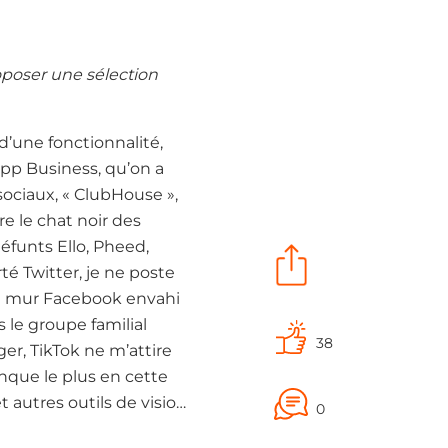
roposer une sélection
 d’une fonctionnalité,
app Business, qu’on a
sociaux, « ClubHouse »,
tre le chat noir des
éfunts Ello, Pheed,
té Twitter, je ne poste
de mur Facebook envahi
 le groupe familial
38
er, TikTok ne m’attire
anque le plus en cette
autres outils de visio…
0