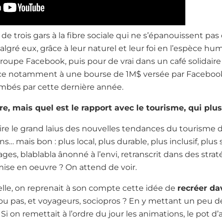
e de trois gars à la fibre sociale qui ne s’épanouissent pas
lgré eux, grâce à leur naturel et leur foi en l’espèce hum
groupe Facebook, puis pour de vrai dans un café solidair
râce notamment à une bourse de 1M$ versée par Facebook
mbés par cette dernière année.
re, mais quel est le rapport avec le tourisme, qui plus
aire le grand laïus des nouvelles tendances du tourisme 
… mais bon : plus local, plus durable, plus inclusif, plus s
ges, blablabla ânonné à l’envi, retranscrit dans des strat
 mise en oeuvre ? On attend de voir.
elle, on reprenait à son compte cette idée de
recréer da
 ou pas, et voyageurs, sociopros ? En y mettant un peu 
Si on remettait à l’ordre du jour les animations, le pot d