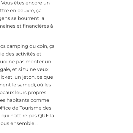
? Vous êtes encore un
ttre en oeuvre, ça
 gens se bourrent la
aines et financières à
ros camping du coin, ça
e des activités et
quoi ne pas monter un
égale, et si tu ne veux
 ticket, un jeton, ce que
ment le samedi, où les
 locaux leurs propres
 les habitants comme
’Office de Tourisme des
 qui n’attire pas QUE la
é tous ensemble…