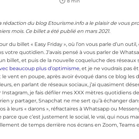
8 min
la rédaction du blog Etourisme.info a le plaisir de vous p
niers mois. Ce billet a été publié en mars 2021.
ur du billet « Easy Friday », où l’on vous parle d’un outil,
s votre quotidien. J’avais pensé à vous parler de Whats
 un billet, et puis de la nouvelle coqueluche des réseaux 
t avec beaucoup plus d’optimisme
, et je ne voudrais pas ê
 le vent en poupe, après avoir évoqué dans ce blog les d
leurs, en parlant de réseaux sociaux, j’ai quasiment déser
Instagram, je fais défiler mes XXX mètres quotidiens 
rien y partager, Snapchat ne me sert qu’à échanger dans
os à leurs « darons », réfractaires à Whatsapp ou Messeng
 parce que c’est justement le social, le vrai, qui nous m
ellement de temps derrière nos écrans en Zoom, Teams et 