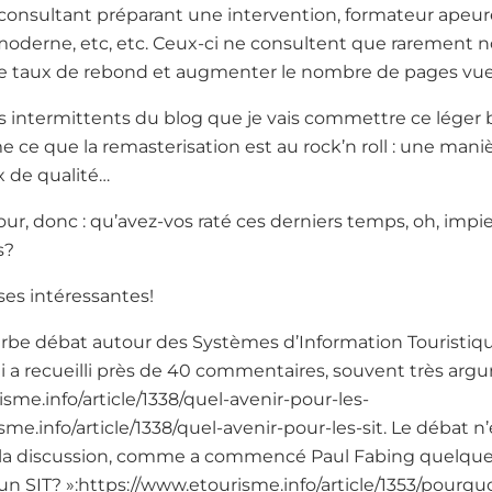
 consultant préparant une intervention, formateur apeur
moderne, etc, etc. Ceux-ci ne consultent que rarement n
e taux de rebond et augmenter le nombre de pages vues
s intermittents du blog que je vais commettre ce léger bi
sme ce que la remasterisation est au rock’n roll : une mani
x de qualité…
our, donc : qu’avez-vos raté ces derniers temps, oh, impie
s?
ses intéressantes!
erbe débat autour des Systèmes d’Information Touristiqu
qui a recueilli près de 40 commentaires, souvent très arg
risme.info/article/1338/quel-avenir-pour-les-
me.info/article/1338/quel-avenir-pour-les-sit. Le débat n’es
 la discussion, comme a commencé Paul Fabing quelque
un SIT? »:https://www.etourisme.info/article/1353/pourqu