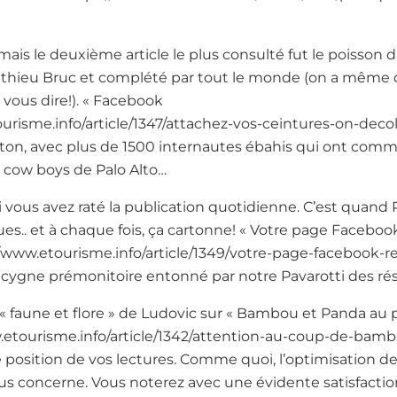
mais le deuxième article le plus consulté fut le poisson d’
Mathieu Bruc et complété par tout le monde (on a même
t vous dire!). « Facebook
ourisme.info/article/1347/attachez-vos-ceintures-on-deco
arton, avec plus de 1500 internautes ébahis qui ont com
 cow boys de Palo Alto…
 si vous avez raté la publication quotidienne. C’est quand
s.. et à chaque fois, ça cartonne! « Votre page Facebook
//www.etourisme.info/article/1349/votre-page-facebook-r
cygne prémonitoire entonné par notre Pavarotti des ré
er « faune et flore » de Ludovic sur « Bambou et Panda au
ww.etourisme.info/article/1342/attention-au-coup-de-bam
 position de vos lectures. Comme quoi, l’optimisation d
us concerne. Vous noterez avec une évidente satisfaction