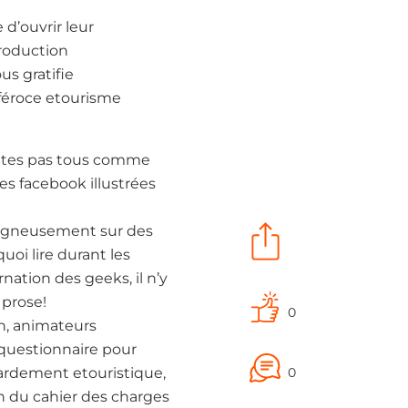
 d’ouvrir leur
production
us gratifie
féroce etourisme
’êtes pas tous comme
ges facebook illustrées
soigneusement sur des
uoi lire durant les
nation des geeks, il n’y
 prose!
0
on, animateurs
questionnaire pour
lardement etouristique,
0
n du cahier des charges