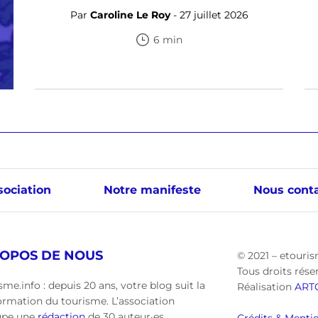
Par
Caroline Le Roy
- 27 juillet 2026
6 min
sociation
Notre manifeste
Nous conta
ROPOS DE NOUS
© 2021 – etouris
Tous droits rése
sme.info : depuis 20 ans, votre blog suit la
Réalisation
ART
ormation du tourisme. L’association
upe une
rédaction
de 30 auteur·es