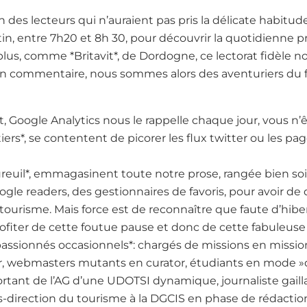
ion des lecteurs qui n’auraient pas pris la délicate habitude
n, entre 7h20 et 8h 30, pour découvrir la quotidienne 
plus, comme *Britavit*, de Dordogne, ce lectorat fidèle no
 commentaire, nous sommes alors des aventuriers du 
Google Analytics nous le rappelle chaque jour, vous n
iers*, se contentent de picorer les flux twitter ou les pa
ureuil*, emmagasinent toute notre prose, rangée bien 
gle readers, des gestionnaires de favoris, pour avoir de q
tourisme. Mais force est de reconnaître que faute d’hiber
ofiter de cette foutue pause et donc de cette fabuleuse
es *passionnés occasionnels*: chargés de missions en missi
, webmasters mutants en curator, étudiants en mode »
rtant de l’AG d’une UDOTSI dynamique, journaliste gail
us-direction du tourisme à la DGCIS en phase de rédactio