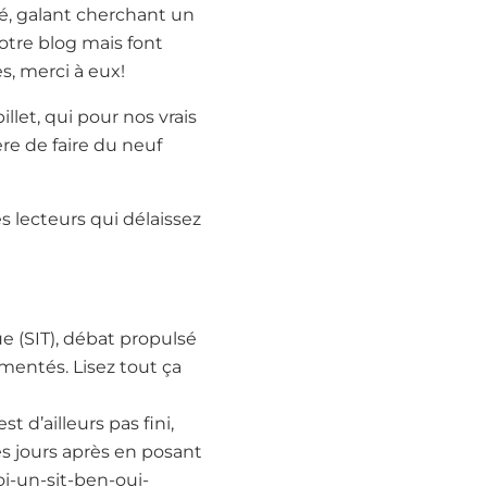
é, galant cherchant un
otre blog mais font
, merci à eux!
llet, qui pour nos vrais
ère de faire du neuf
s lecteurs qui délaissez
e (SIT), débat propulsé
umentés. Lisez tout ça
t d’ailleurs pas fini,
s jours après en posant
oi-un-sit-ben-oui-