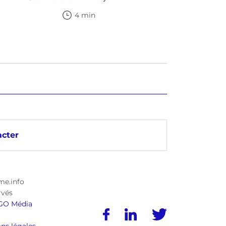
4 min
cter
me.info
rvés
GO Média