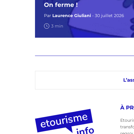
On ferme !
Par
Laurence Giuliani
- 30 juillet 2026
3 min
L’as
À P
Etouri
transf
regro