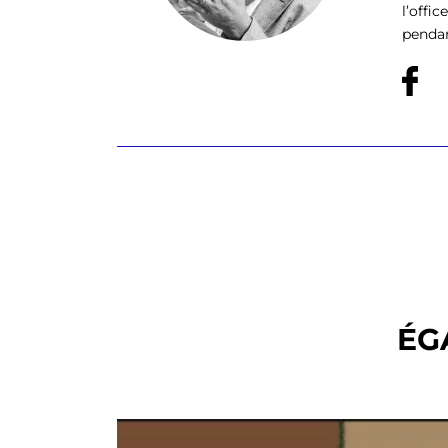
l’offi
pendan
ÉG