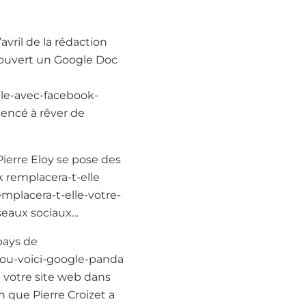
avril de la rédaction
 ouvert un Google Doc
lle-avec-facebook-
mencé à rêver de
 Pierre Eloy se pose des
 remplacera-t-elle
emplacera-t-elle-votre-
seaux sociaux…
 pays de
bou-voici-google-panda
e votre site web dans
 que Pierre Croizet a