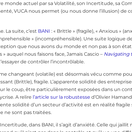
tre monde actuel par sa Volatilité, son Incertitude, sa Co
nté, VUCA nous permet (ou nous donne l’illusion) de c
e. La suite, c’est
BANI
: « Brittle » (fragile), « Anxious » (a
comprehensible » (incompréhensible). Une suite logique 
erception que nous avons du monde et non pas à son ét
 » auquel nous faisons face, Jamais Cascio –
Navigating 
d’essayer de contrôler l’incontrôlable.
me changeant (volatile) est désormais vécu comme pouv
ant (Brittle), fragile. L’apparente solidité des entreprise
ur le coup, être particulièrement exposées dans un cont
rise. A relire
l’article sur la robustesse
d’Olivier Hamand 
nte solidité d’un secteur d’activité est en réalité fragile 
 ne sont pas traitées.
Incertitude, dans BANI, il s’agit d’anxiété. Celle qui jaill