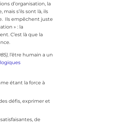
tions d’organisation, la
mais s’ils sont là, ils
le. Ils empêchent juste
tion » : la
nt. C’est là que la
ence.
985)
, l’être humain a un
logiques
mme étant la force à
es défis, exprimer et
 satisfaisantes, de