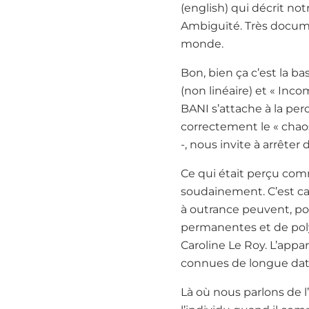
(english) qui décrit no
Ambiguïté. Très docume
monde.
Bon, bien ça c’est la bas
(non linéaire) et « In
BANI s’attache à la p
correctement le « chaos
-, nous invite à arrêter 
Ce qui était perçu com
soudainement. C’est cass
à outrance peuvent, po
permanentes et de polyc
Caroline Le Roy. L’appare
connues de longue date
Là où nous parlons de l’