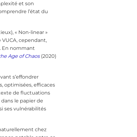
mplexité et son
omprendre l’état du
nxieux), « Non-linear »
de VUCA, cependant,
at. En nommant
the Age of Chaos
(2020)
ant s’effondrer
s, optimisées, efficaces
exte de fluctuations
dans le papier de
si ses vulnérabilités
it naturellement chez