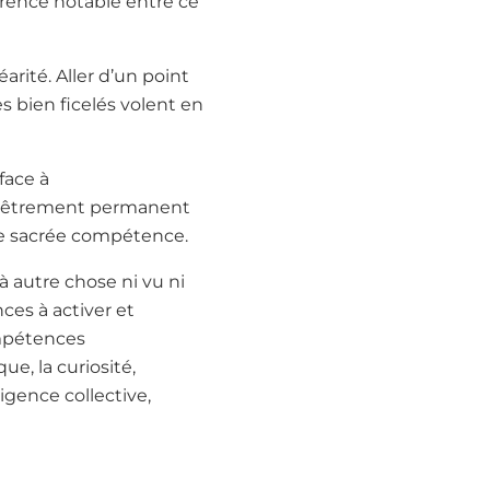
férence notable entre ce
rité. Aller d’un point
s bien ficelés volent en
face à
hevêtrement permanent
ne sacrée compétence.
 autre chose ni vu ni
ces à activer et
ompétences
ue, la curiosité,
igence collective,