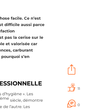
hose facile. Ce n’est
 difficile aussi parce
sfaction
t pas la cerise sur le
le et valorisée car
tences, carburant
s pourquoi s’en
FESSIONNELLE
11
rs d’hygiène ». Les
ème
siècle, démontre
0
e de l’autre. Les