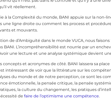
rend qu’il n’est pas dans le contrôle et qu’il y a une dif
qu’il vit réellement.
 à la Complexité du monde, BANI appuie sur la non-linéa
us une ligne droite ou comment les process et procédure
vivants et mouvants.
estion de d’Ambiguïté dans le monde VUCA, nous faisons 
ns BANI. L’incompréhensibilité est nourrie par un enc
Avoir une lecture et une analyse systémique devient u
 concepts et acronymes de côté. BANI laissera sa place à
st intéressant de voir que la littérature sur les compéten
alyses du monde et de notre perception, ce sont les c
igence émotionnelle, la pensée critique, la pensée systémiq
ratiques, la culture du changement, les pratiques d’intell
nécessité de
faire de l’optimisme une compétence
.