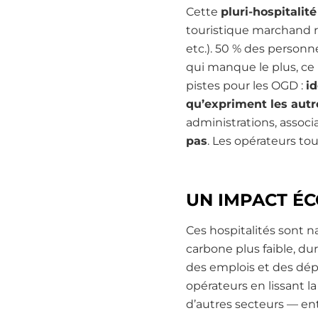
Cette
pluri-hospitalité
touristique marchand rel
etc.). 50 % des personn
qui manque le plus, ce 
pistes pour les OGD :
id
qu’expriment les autre
administrations, associ
pas
. Les opérateurs to
UN IMPACT ÉC
Ces hospitalités sont n
carbone plus faible, du
des emplois et des dé
opérateurs en lissant l
d’autres secteurs — entr