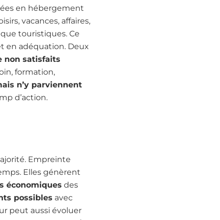
uitées en hébergement
irs, vacances, affaires,
 que touristiques. Ce
n et en adéquation. Deux
e non satisfaits
oin, formation,
mais n’y parviennent
mp d’action.
majorité. Empreinte
temps. Elles génèrent
les économiques
des
ts possibles
avec
our peut aussi évoluer