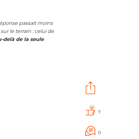
 réponse passait moins
r le terrain : celui de
u-delà de la seule
7
0