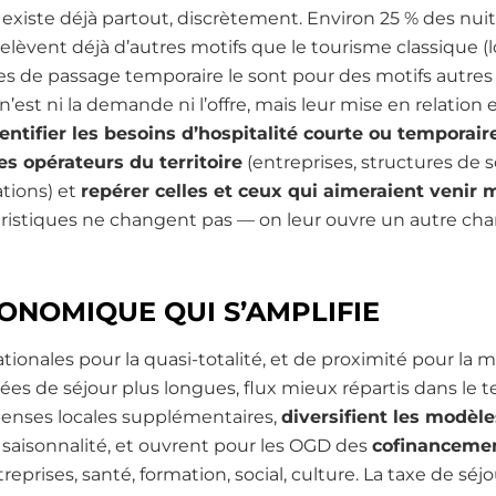
existe déjà partout, discrètement. Environ 25 % des n
èvent déjà d’autres motifs que le tourisme classique (lois
es de passage temporaire le sont pour des motifs autres
n’est ni la demande ni l’offre, mais leur mise en relatio
entifier les besoins d’hospitalité courte ou temporair
s opérateurs du territoire
(entreprises, structures de s
ations) et
repérer celles et ceux qui aimeraient venir 
uristiques ne changent pas — on leur ouvre un autre cha
ONOMIQUE QUI S’AMPLIFIE
ationales pour la quasi-totalité, et de proximité pour la 
rées de séjour plus longues, flux mieux répartis dans le 
penses locales supplémentaires,
diversifient les modè
a saisonnalité, et ouvrent pour les OGD des
cofinancemen
eprises, santé, formation, social, culture. La taxe de séj