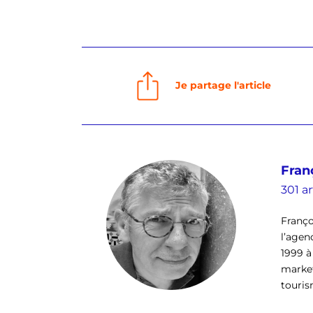
Je partage l'article
Fran
301 ar
Franço
l’agen
1999 à
market
tourism