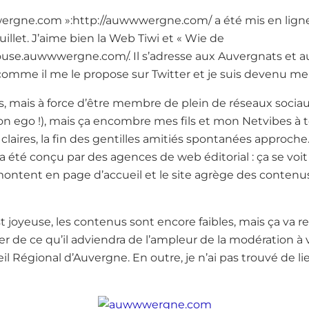
wergne.com »:http://auwwwergne.com/ a été mis en ligne
uillet. J’aime bien la Web Tiwi et « Wie de
ouse.auwwwergne.com/. Il s’adresse aux Auvergnats et 
on comme il me le propose sur Twitter et je suis devenu m
s, mais à force d’être membre de plein de réseaux socia
 ego !), mais ça encombre mes fils et mon Netvibes à tel
 claires, la fin des gentilles amitiés spontanées approch
 a été conçu par des agences de web éditorial : ça se voit
ontent en page d’accueil et le site agrège des contenus
st joyeuse, les contenus sont encore faibles, mais ça va
de ce qu’il adviendra de l’ampleur de la modération à 
eil Régional d’Auvergne. En outre, je n’ai pas trouvé de li