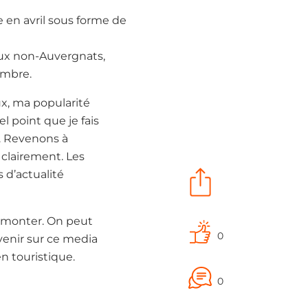
 en avril sous forme de
aux non-Auvergnats,
embre.
ux, ma popularité
 point que je fais
e. Revenons à
 clairement. Les
 d’actualité
 remonter. On peut
0
venir sur ce media
en touristique.
0