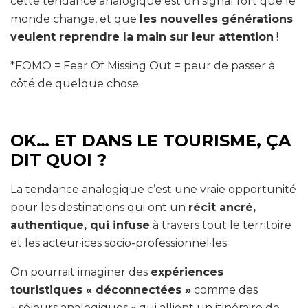
cette tendance analogique est un signal fort que le
monde change, et que
les nouvelles générations
veulent reprendre la main sur leur attention
!
*FOMO = Fear Of Missing Out = peur de passer à
côté de quelque chose
OK… ET DANS LE TOURISME, ÇA
DIT QUOI ?
La tendance analogique c’est une vraie opportunité
pour les destinations qui ont un
récit ancré,
authentique, qui infuse
à travers tout le territoire
et les acteur·ices socio-professionnel·les.
On pourrait imaginer des
expériences
touristiques « déconnectées »
comme des
« séjours analogiques » qui allient un itinéraire de